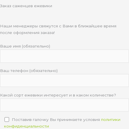
e
a
a
p
Заказ саженцев ежевики
s
m
p
s
n
Наши менеджеры свяжутся с Вами в ближайшее время
i
после оформления заказа!
k
i
Ваше имя (обязательно)
Ваш телефон (обязательно)
Какой сорт ежевики интересует и в каком количестве?
Поставив галочку Вы принимаете условия
политики
конфиденциальности