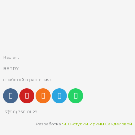
Radiant
BERRY
с заботой о растениях
V
Y
O
T
W
k
o
d
e
h
u
n
l
a
+7(918) 358 01 29
t
o
e
t
u
k
g
s
Разработка
SEO-студии Ирины Самделовой
b
l
r
a