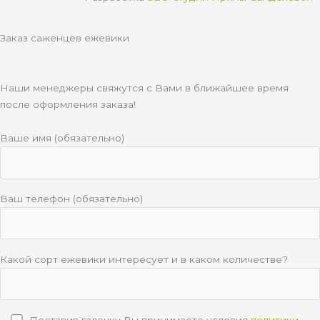
b
l
r
a
e
a
a
p
Заказ саженцев ежевики
s
m
p
s
n
Наши менеджеры свяжутся с Вами в ближайшее время
i
после оформления заказа!
k
i
Ваше имя (обязательно)
Ваш телефон (обязательно)
Какой сорт ежевики интересует и в каком количестве?
Поставив галочку Вы принимаете условия
политики