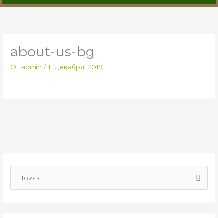
about-us-bg
От
admin
/
11 декабря, 2019
П
о
и