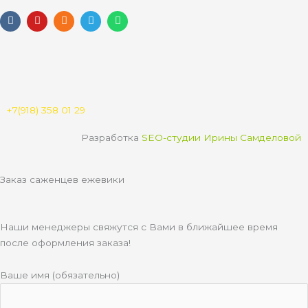
V
Y
O
T
W
k
o
d
e
h
u
n
l
a
t
o
e
t
u
k
g
s
b
l
r
a
e
a
a
p
s
m
p
s
n
+7(918) 358 01 29
i
k
Разработка
SEO-студии Ирины Самделовой
i
Заказ саженцев ежевики
Наши менеджеры свяжутся с Вами в ближайшее время
после оформления заказа!
Ваше имя (обязательно)