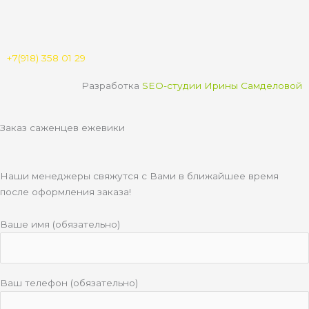
u
k
g
s
b
l
r
a
e
a
a
p
s
m
p
s
n
+7(918) 358 01 29
i
k
Разработка
SEO-студии Ирины Самделовой
i
Заказ саженцев ежевики
Наши менеджеры свяжутся с Вами в ближайшее время
после оформления заказа!
Ваше имя (обязательно)
Ваш телефон (обязательно)