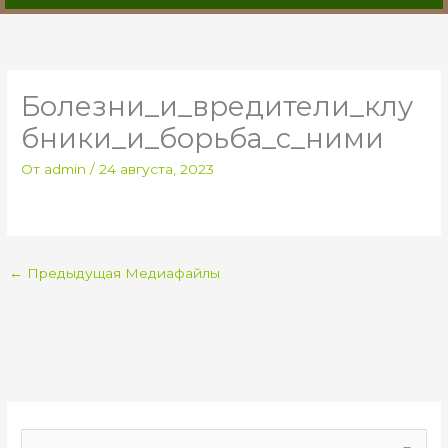
Болезни_и_вредители_клу
бники_и_борьба_с_ними
От
admin
/
24 августа, 2023
←
Предыдущая Медиафайлы