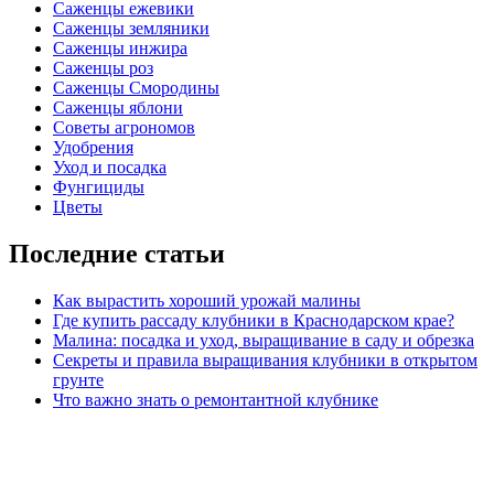
Саженцы ежевики
Саженцы земляники
Саженцы инжира
Саженцы роз
Саженцы Смородины
Саженцы яблони
Советы агрономов
Удобрения
Уход и посадка
Фунгициды
Цветы
Последние статьи
Как вырастить хороший урожай малины
Где купить рассаду клубники в Краснодарском крае?
Малина: посадка и уход, выращивание в саду и обрезка
Секреты и правила выращивания клубники в открытом
грунте
Что важно знать о ремонтантной клубнике