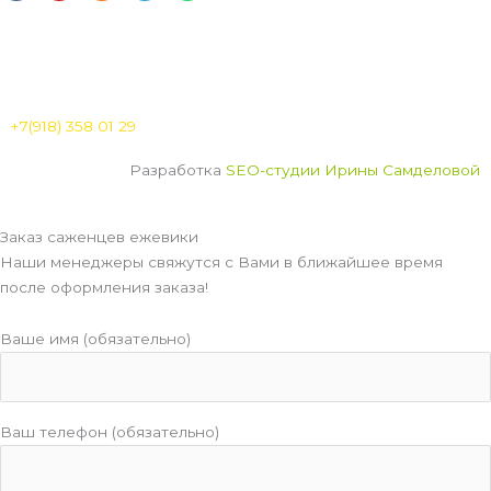
u
n
l
a
t
o
e
t
u
k
g
s
b
l
r
a
e
a
a
p
s
m
p
s
n
+7(918) 358 01 29
i
k
Разработка
SEO-студии Ирины Самделовой
i
Заказ саженцев ежевики
Наши менеджеры свяжутся с Вами в ближайшее время
после оформления заказа!
Ваше имя (обязательно)
Ваш телефон (обязательно)