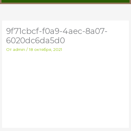
9f71cbcf-f0a9-4aec-8a07-
6020dc6da5d0
От
admin
/
18 октября, 2021