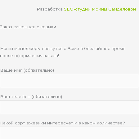
u
k
g
s
Разработка
SEO-студии Ирины Самделовой
b
l
r
a
e
a
a
p
Заказ саженцев ежевики
s
m
p
s
n
Наши менеджеры свяжутся с Вами в ближайшее время
i
после оформления заказа!
k
i
Ваше имя (обязательно)
Ваш телефон (обязательно)
Какой сорт ежевики интересует и в каком количестве?