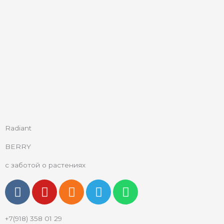
Radiant
BERRY
с заботой о растениях
V
Y
O
T
W
k
o
d
e
h
u
n
l
a
+7(918) 358 01 29
t
o
e
t