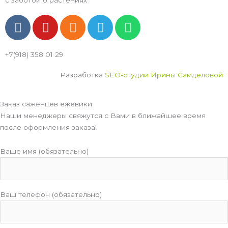
с заботой о растениях
V
Y
O
T
W
k
o
d
e
h
u
n
l
a
+7(918) 358 01 29
t
o
e
t
u
k
g
s
Разработка
SEO-студии Ирины Самделовой
b
l
r
a
e
a
a
p
Заказ саженцев ежевики
s
m
p
Наши менеджеры свяжутся с Вами в ближайшее время
s
после оформления заказа!
n
i
Ваше имя (обязательно)
k
i
Ваш телефон (обязательно)