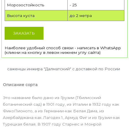
Морозостойкость
- 25
Высота куста
до 2 метра
ЗАКАЗАТЬ
Наиболее удобный способ связи - написать в WhatsApp
(кликни на кнопку в левом нижнем углу сайта)
саженцы инжира "Далматский" с доставкой по России
Описание сорта
Это название было дано из Грузии (Тбилисский
ботанический сад) в 1901 году, из Италии в 1932 году как
ФикоПионото, а из Германии-как Белая Дама, из
Азербайджана-как Лагодех 1, Армуд Фиг и из Грузии-как
Турецкая белая. В 1907 году Старнес и Монрой