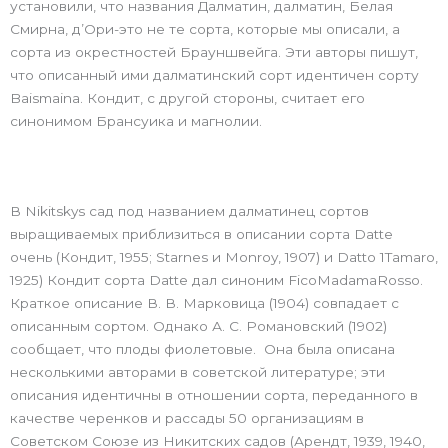
установили, что названия Далматин, далматин, Белая
Смирна, д’Ори-это не те сорта, которые мы описали, а
сорта из окрестностей Брауншвейга. Эти авторы пишут,
что описанный ими далматинский сорт идентичен сорту
Baismaina. Кондит, с другой стороны, считает его
синонимом Брансуика и магнолии.
В Nikitskys сад под названием далматинец сортов
выращиваемых приблизиться в описании сорта Datte
очень (Кондит, 1955; Starnes и Monroy, 1907) и Datto 1Tamaro,
1925) Кондит сорта Datte дал синоним FicoMadamaRosso.
Краткое описание В. В. Марковица (1904) совпадает с
описанным сортом. Однако А. С. Романовский (1902)
сообщает, что плоды фиолетовые. Она была описана
несколькими авторами в советской литературе; эти
описания идентичны в отношении сорта, переданного в
качестве черенков и рассады 50 организациям в
Советском Союзе из Никитских садов (Арендт, 1939, 1940,