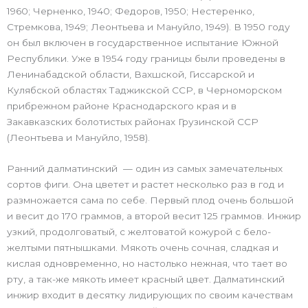
1960; Черненко, 1940; Федоров, 1950; Нестеренко,
Стремкова, 1949; Леонтьева и Мануйло, 1949). В 1950 году
он был включен в государственное испытание Южной
Республики. Уже в 1954 году границы были проведены в
Ленинабадской области, Вахшской, Гиссарской и
Кулябской областях Таджикской ССР, в Черноморском
прибрежном районе Краснодарского края и в
Закавказских болотистых районах Грузинской ССР
(Леонтьева и Мануйло, 1958).
Ранний далматинский — один из самых замечательных
сортов фиги. Она цветет и растет несколько раз в год и
размножается сама по себе. Первый плод очень большой
и весит до 170 граммов, а второй весит 125 граммов. Инжир
узкий, продолговатый, с желтоватой кожурой с бело-
желтыми пятнышками. Мякоть очень сочная, сладкая и
кислая одновременно, но настолько нежная, что тает во
рту, а так-же мякоть имеет красный цвет. Далматинский
инжир входит в десятку лидирующих по своим качествам