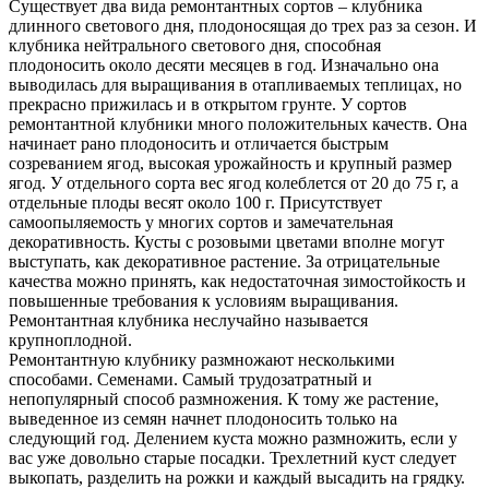
Существует два вида ремонтантных сортов – клубника
длинного светового дня, плодоносящая до трех раз за сезон. И
клубника нейтрального светового дня, способная
плодоносить около десяти месяцев в год. Изначально она
выводилась для выращивания в отапливаемых теплицах, но
прекрасно прижилась и в открытом грунте. У сортов
ремонтантной клубники много положительных качеств. Она
начинает рано плодоносить и отличается быстрым
созреванием ягод, высокая урожайность и крупный размер
ягод. У отдельного сорта вес ягод колеблется от 20 до 75 г, а
отдельные плоды весят около 100 г. Присутствует
самоопыляемость у многих сортов и замечательная
декоративность. Кусты с розовыми цветами вполне могут
выступать, как декоративное растение. За отрицательные
качества можно принять, как недостаточная зимостойкость и
повышенные требования к условиям выращивания.
Ремонтантная клубника неслучайно называется
крупноплодной.
Ремонтантную клубнику размножают несколькими
способами. Семенами. Самый трудозатратный и
непопулярный способ размножения. К тому же растение,
выведенное из семян начнет плодоносить только на
следующий год. Делением куста можно размножить, если у
вас уже довольно старые посадки. Трехлетний куст следует
выкопать, разделить на рожки и каждый высадить на грядку.