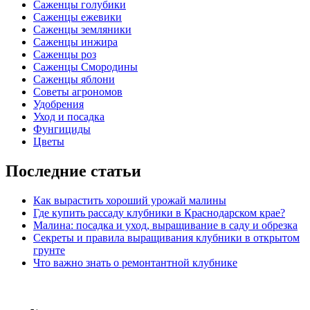
Саженцы голубики
Саженцы ежевики
Саженцы земляники
Саженцы инжира
Саженцы роз
Саженцы Смородины
Саженцы яблони
Советы агрономов
Удобрения
Уход и посадка
Фунгициды
Цветы
Последние статьи
Как вырастить хороший урожай малины
Где купить рассаду клубники в Краснодарском крае?
Малина: посадка и уход, выращивание в саду и обрезка
Секреты и правила выращивания клубники в открытом
грунте
Что важно знать о ремонтантной клубнике