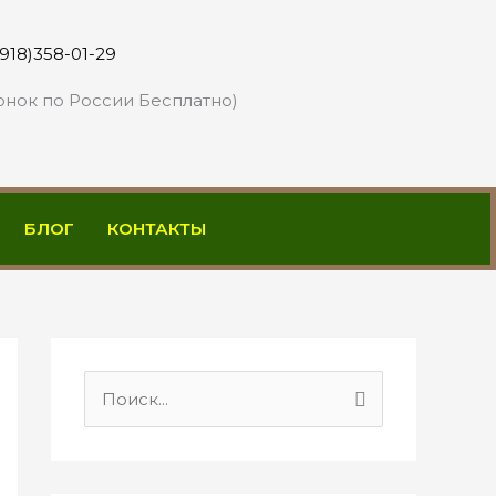
(918)358-01-29
онок по России Бесплатно)
БЛОГ
КОНТАКТЫ
П
о
и