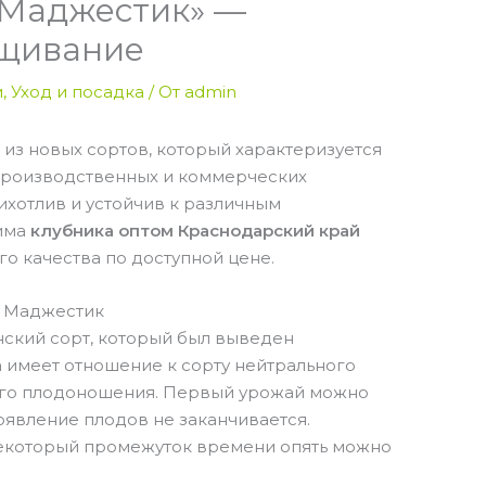
«Маджестик» —
ащивание
и
,
Уход и посадка
/ От
admin
из новых сортов, который характеризуется
производственных и коммерческих
ихотлив и устойчив к различным
дима
клубника оптом Краснодарский край
о качества по доступной цене.
а Маджестик
нский сорт, который был выведен
а имеет отношение к сорту нейтрального
ого плодоношения. Первый урожай можно
появление плодов не заканчивается.
 некоторый промежуток времени опять можно