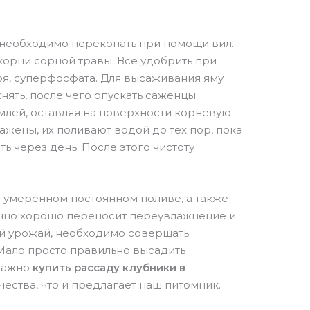
необходимо перекопать при помощи вил.
корни сорной травы. Все удобрить при
я, суперфосфата. Для высаживания яму
нять, после чего опускать саженцы
млей, оставляя на поверхности корневую
ажены, их поливают водой до тех пор, пока
ь через день. После этого чистоту
 умеренном постоянном поливе, а также
очно хорошо переносит переувлажнение и
ий урожай, необходимо совершать
Мало просто правильно высадить
 Важно
купить рассаду клубники в
ества, что и предлагает наш питомник.