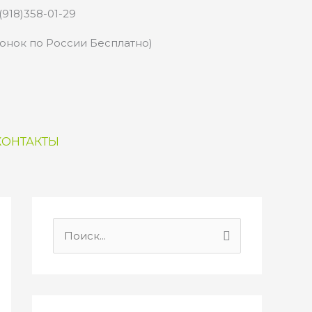
(918)358-01-29
вонок по России Бесплатно)
КОНТАКТЫ
П
о
и
с