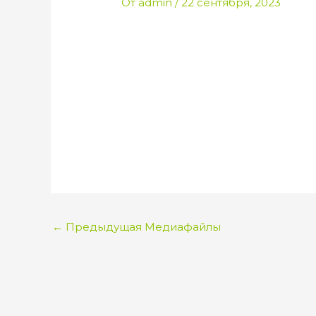
От
admin
/
22 сентября, 2023
←
Предыдущая Медиафайлы