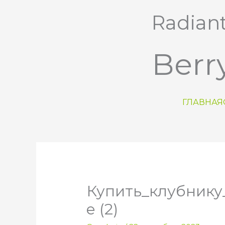
Перейти
Radian
к
содержимому
Berr
ГЛАВНАЯ
Купить_клубнику
е (2)