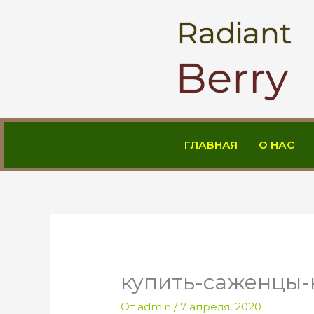
Перейти
Radiant
к
содержимому
Berry
ГЛАВНАЯ
О НАС
купить-саженцы-
От
admin
/
7 апреля, 2020