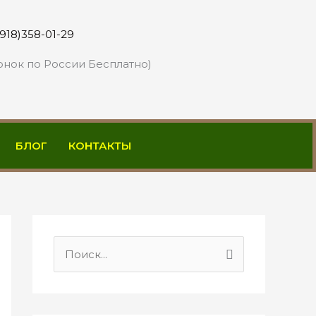
(918)358-01-29
онок по России Бесплатно)
БЛОГ
КОНТАКТЫ
П
о
и