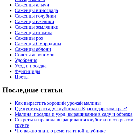
Саженцы алычи
Саженцы винограда
Саженцы голубики
Саженцы ежевики
Саженцы земляники
Саженцы инжира
Саженцы роз
Саженцы Смородины
Саженцы яблони
Советы агрономов
Удобрения
Уход и посадка
Фунгициды
Цветы
Последние статьи
Как вырастить хороший урожай малины
Где купить рассаду клубники в Краснодарском крае?
Малина: посадка и уход, выращивание в саду и обрезка
Секреты и правила выращивания клубники в открытом
грунте
Что важно знать о ремонтантной клубнике