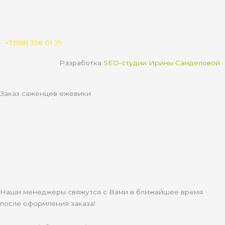
u
k
g
s
b
l
r
a
e
a
a
p
s
m
p
s
n
+7(918) 358 01 29
i
k
Разработка
SEO-студии Ирины Самделовой
i
Заказ саженцев ежевики
Наши менеджеры свяжутся с Вами в ближайшее время
после оформления заказа!