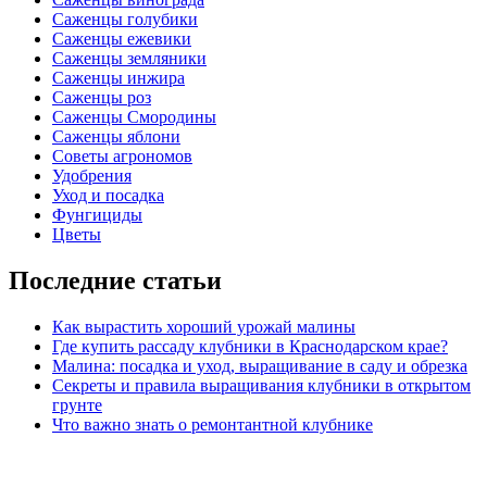
Саженцы голубики
Саженцы ежевики
Саженцы земляники
Саженцы инжира
Саженцы роз
Саженцы Смородины
Саженцы яблони
Советы агрономов
Удобрения
Уход и посадка
Фунгициды
Цветы
Последние статьи
Как вырастить хороший урожай малины
Где купить рассаду клубники в Краснодарском крае?
Малина: посадка и уход, выращивание в саду и обрезка
Секреты и правила выращивания клубники в открытом
грунте
Что важно знать о ремонтантной клубнике