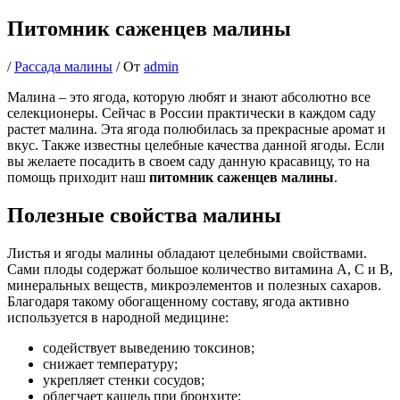
Питомник саженцев малины
/
Рассада малины
/ От
admin
Малина – это ягода, которую любят и знают абсолютно все
селекционеры. Сейчас в России практически в каждом саду
растет малина. Эта ягода полюбилась за прекрасные аромат и
вкус. Также известны целебные качества данной ягоды. Если
вы желаете посадить в своем саду данную красавицу, то на
помощь приходит наш
питомник саженцев малины
.
Полезные свойства малины
Листья и ягоды малины обладают целебными свойствами.
Сами плоды содержат большое количество витамина А, С и В,
минеральных веществ, микроэлементов и полезных сахаров.
Благодаря такому обогащенному составу, ягода активно
используется в народной медицине:
содействует выведению токсинов;
снижает температуру;
укрепляет стенки сосудов;
облегчает кашель при бронхите;