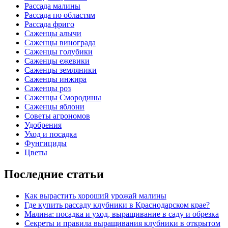
Рассада малины
Рассада по областям
Рассада фриго
Саженцы алычи
Саженцы винограда
Саженцы голубики
Саженцы ежевики
Саженцы земляники
Саженцы инжира
Саженцы роз
Саженцы Смородины
Саженцы яблони
Советы агрономов
Удобрения
Уход и посадка
Фунгициды
Цветы
Последние статьи
Как вырастить хороший урожай малины
Где купить рассаду клубники в Краснодарском крае?
Малина: посадка и уход, выращивание в саду и обрезка
Секреты и правила выращивания клубники в открытом