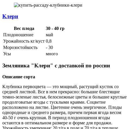
Клери
Вес плода
30 - 40 гр
Плодоношение
май
Урожайность кг/куст
0,8
Морозостойкость
- 30
Усы
много
Земляника "Клери" с доставкой по россии
Описание сорта
Клубника первоцвета — это мощный, растущий кустик со
средней листвой. Все в нем прекрасно: большие блестящие
темно-зеленые листья, белоснежные цветы и большие круглые
продолговатые ягоды с тусклыми краями. Соцветие
расположено на листве. Цветение очень энергичное. Плоды
однородные и среднего размера, причем первая ягода весом
40-50 г очень крупная. В период плодоношения ягоды
остаются в оптимальном размере и форме для продажи.
Урожайность умеренная: 20 т/га в поле и 70 т/га в теплице.