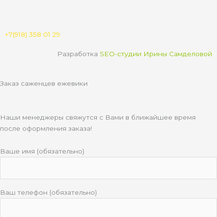
b
l
r
a
e
a
a
p
s
m
p
s
n
+7(918) 358 01 29
i
k
Разработка
SEO-студии Ирины Самделовой
i
Заказ саженцев ежевики
Наши менеджеры свяжутся с Вами в ближайшее время
после оформления заказа!
Ваше имя (обязательно)
Ваш телефон (обязательно)