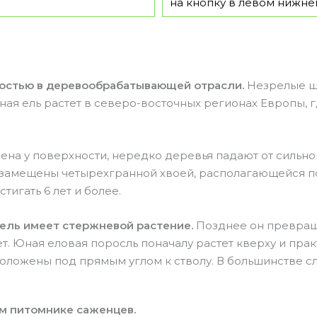
на кнопку в левом нижнем
ностью в деревообрабатывающей отрасли.
Незрелые ш
ая ель растет в северо-восточных регионах Европы,
ена у поверхности, нередко деревья падают от сильног
я замещены четырехгранной хвоей, располагающейся п
тигать 6 лет и более.
 ель имеет стержневой растение.
Позднее он превращ
т. Юная еловая поросль поначалу растет кверху и пра
положены под прямым углом к стволу. В большинстве сл
м питомнике саженцев.