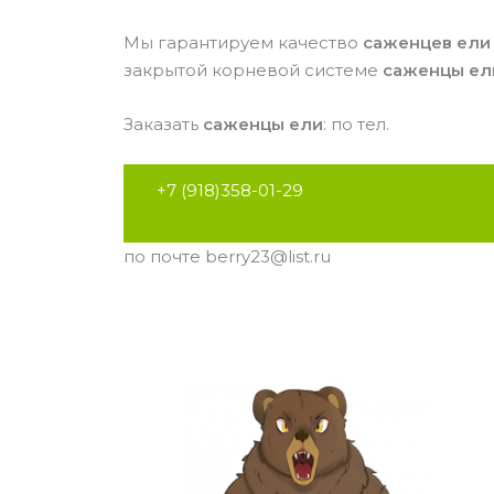
Мы гарантируем качество
саженцев ел
закрытой корневой системе
саженцы е
Заказать
саженцы ели
: по тел.
+7 (918)358-01-29
по почте berry23@list.ru