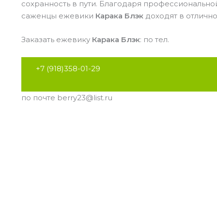
сохранность в пути. Благодаря профессионально
саженцы ежевики
Карака Блэк
доходят в отлично
Заказать ежевику
Карака Блэк
: по тел.
+7 (918)358-01-29
по почте berry23@list.ru