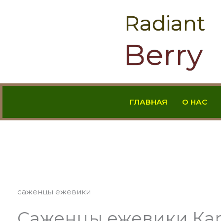
Перейти
Radiant
к
содержимому
Berry
ГЛАВНАЯ
О НАС
саженцы ежевики
Саженцы ежевики Кара