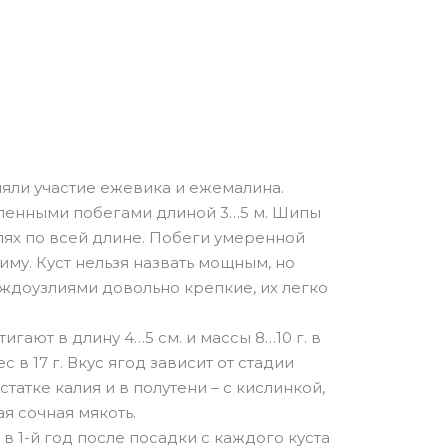
яли участие ежевика и ежемалина.
ленными побегами длиной 3…5 м. Шипы
ях по всей длине. Побеги умеренной
иму. Куст нельзя назвать мощным, но
ждоузлиями довольно крепкие, их легко
гают в длину 4…5 см. и массы 8…10 г. в
 в 17 г. Вкус ягод зависит от стадии
татке калия и в полутени – с кислинкой,
я сочная мякоть.
е в 1-й год после посадки с каждого куста