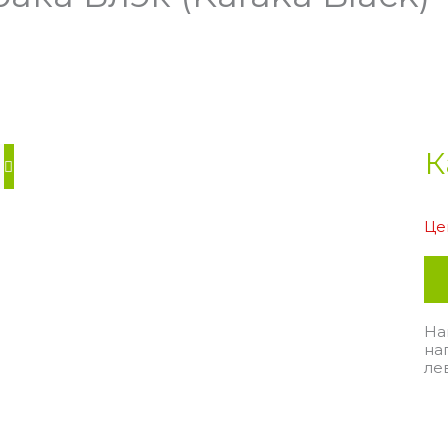
К
Це
На
на
ле