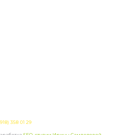
918) 358 01 29
зработка
SEO-студии Ирины Самделовой