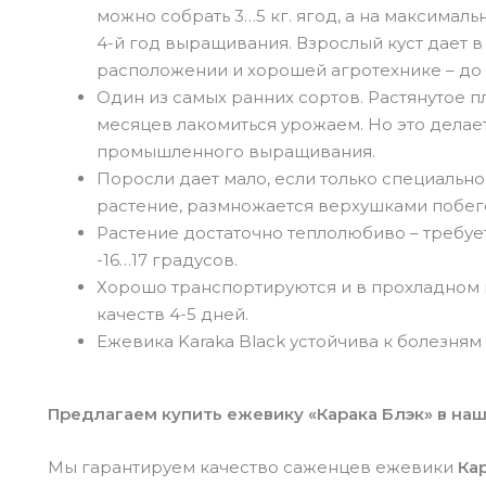
можно собрать 3…5 кг. ягод, а на максимал
4-й год выращивания. Взрослый куст дает в 
расположении и хорошей агротехнике – до 1
Один из самых ранних сортов. Растянутое 
месяцев лакомиться урожаем. Но это делае
промышленного выращивания.
Поросли дает мало, если только специальн
растение, размножается верхушками побего
Растение достаточно теплолюбиво – требует
-16…17 градусов.
Хорошо транспортируются и в прохладном 
качеств 4-5 дней.
Ежевика Karaka Black устойчива к болезням
Предлагаем купить ежевику «Карака Блэк» в на
Мы гарантируем качество саженцев ежевики
Ка