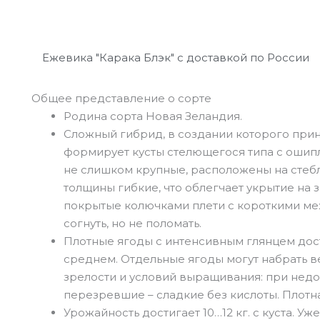
Ежевика "Карака Блэк" с доставкой по России
Общее представление о сорте
Родина сорта Новая Зеландия.
Сложный гибрид, в создании которого прин
формирует кусты стелющегося типа с ошип
не слишком крупные, расположены на стебл
толщины гибкие, что облегчает укрытие на з
покрытые колючками плети с короткими ме
согнуть, но не поломать.
Плотные ягоды с интенсивным глянцем дости
среднем. Отдельные ягоды могут набрать вес
зрелости и условий выращивания: при недос
перезревшие – сладкие без кислоты. Плотна
Урожайность достигает 10…12 кг. с куста. Уж