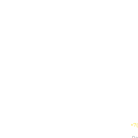
Radiant
+7(
Ра