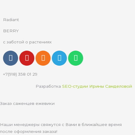
Radiant
BERRY
с заботой о растениях
V
Y
O
T
W
k
o
d
e
h
u
n
l
a
+7(918) 358 01 29
t
o
e
t
u
k
g
s
Разработка
SEO-студии Ирины Самделовой
b
l
r
a
e
a
a
p
Заказ саженцев ежевики
s
m
p
s
n
Наши менеджеры свяжутся с Вами в ближайшее время
i
после оформления заказа!