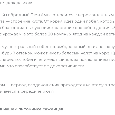
етья декада июля
й гибридный Глен Ампл относится к неремонтантным 
рта — строение куста. От корня идет один побег, кото
 благоприятных условиях растение способно достичь 3
 урожаем, а это более 20 крупных ягод на каждой ветк
му, центральный побег (штамб), зеленый вначале, пол
о-бурый оттенок, может иметь белесый налет на коре.
чередно, побеги не имеют шипов, за исключением ниж
и, что способствует ее декоративности.
там — период плодоношения приходится на вторую-тре
инается в середине июня.
 в нашем питомнике саженцев.