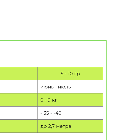
5 - 10 гр
июнь - июль
6 - 9 кг
- 35 - -40
до 2,7 метра