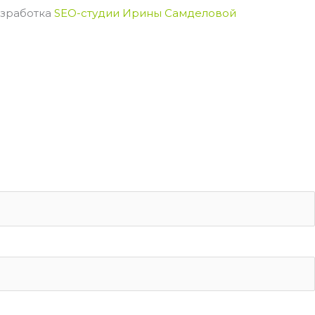
зработка
SEO-студии Ирины Самделовой