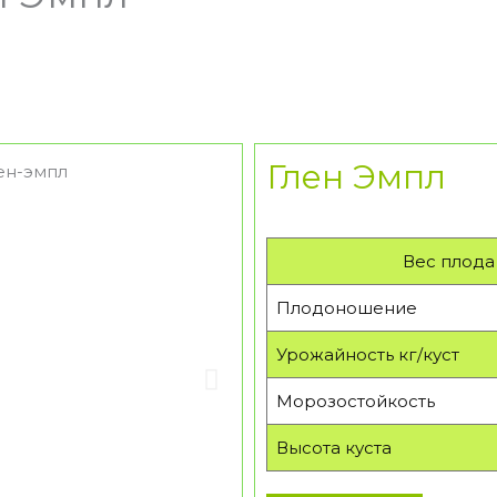
Глен Эмпл
Вес плода
Плодоношение
Урожайность кг/куст
Морозостойкость
Высота куста