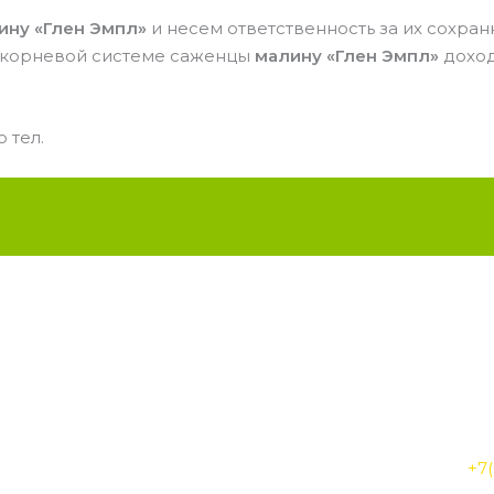
ину «Глен Эмпл»
и несем ответственность за их сохранн
 корневой системе саженцы
малину «Глен Эмпл»
доход
о тел.
Radiant
+7(