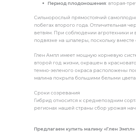
Период плодоношения
: вторая-тр
Сильнорослый прямостоячий самоплодны
побегах второго года. Отличительная че
ветвям. При соблюдении агротехники и в
подвязке на шпалеры, поскольку вместе с
Глен Ампл имеет мощную корневую систе
второй год жизни, окрашен в красноват
темно-зеленого окраса расположены поо
малина покрыта большими белыми цветам
Сроки созревания
Гибрид относится к среднепоздним сор
регионах нашей страны сбор урожая нач
Предлагаем купить малину «Глен Эмпл»