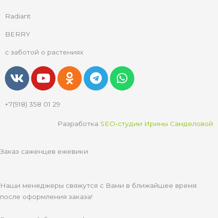
Radiant
BERRY
с заботой о растениях
V
Y
O
T
W
k
o
d
e
h
u
n
l
a
+7(918) 358 01 29
t
o
e
t
u
k
g
s
Разработка
SEO-студии Ирины Самделовой
b
l
r
a
e
a
a
p
Заказ саженцев ежевики
s
m
p
s
n
Наши менеджеры свяжутся с Вами в ближайшее время
i
после оформления заказа!
k
i