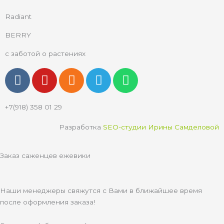
Radiant
BERRY
с заботой о растениях
V
Y
O
T
W
k
o
d
e
h
u
n
l
a
+7(918) 358 01 29
t
o
e
t
u
k
g
s
Разработка
SEO-студии Ирины Самделовой
b
l
r
a
e
a
a
p
Заказ саженцев ежевики
s
m
p
s
n
Наши менеджеры свяжутся с Вами в ближайшее время
i
после оформления заказа!
k
i