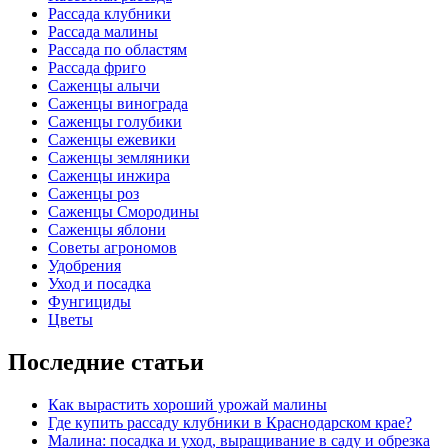
Рассада клубники
Рассада малины
Рассада по областям
Рассада фриго
Саженцы алычи
Саженцы винограда
Саженцы голубики
Саженцы ежевики
Саженцы земляники
Саженцы инжира
Саженцы роз
Саженцы Смородины
Саженцы яблони
Советы агрономов
Удобрения
Уход и посадка
Фунгициды
Цветы
Последние статьи
Как вырастить хороший урожай малины
Где купить рассаду клубники в Краснодарском крае?
Малина: посадка и уход, выращивание в саду и обрезка