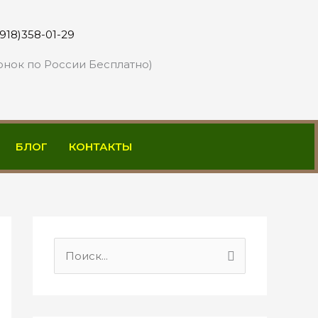
(918)358-01-29
онок по России Бесплатно)
БЛОГ
КОНТАКТЫ
П
о
и