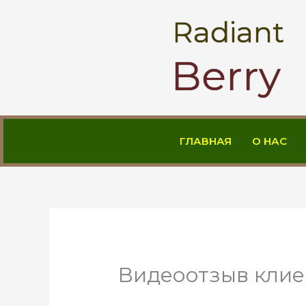
Перейти
Radiant
к
содержимому
Berry
ГЛАВНАЯ
О НАС
Видеоотзыв клие