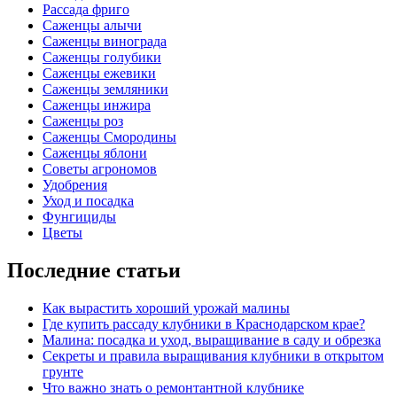
Рассада фриго
Саженцы алычи
Саженцы винограда
Саженцы голубики
Саженцы ежевики
Саженцы земляники
Саженцы инжира
Саженцы роз
Саженцы Смородины
Саженцы яблони
Советы агрономов
Удобрения
Уход и посадка
Фунгициды
Цветы
Последние статьи
Как вырастить хороший урожай малины
Где купить рассаду клубники в Краснодарском крае?
Малина: посадка и уход, выращивание в саду и обрезка
Секреты и правила выращивания клубники в открытом
грунте
Что важно знать о ремонтантной клубнике