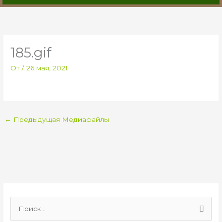
185.gif
От
/
26 мая, 2021
←
Предыдущая Медиафайлы
П