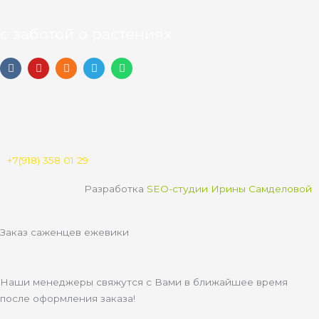
с заботой о растениях
V
Y
O
T
W
k
o
d
e
h
u
n
l
a
t
o
e
t
u
k
g
s
b
l
r
a
e
a
a
p
s
m
p
s
n
+7(918) 358 01 29
i
k
Разработка
SEO-студии Ирины Самделовой
i
Заказ саженцев ежевики
Наши менеджеры свяжутся с Вами в ближайшее время
после оформления заказа!