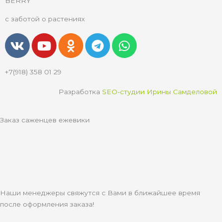
BERRY
с заботой о растениях
V
Y
O
T
W
k
o
d
e
h
u
n
l
a
+7(918) 358 01 29
t
o
e
t
u
k
g
s
Разработка
SEO-студии Ирины Самделовой
b
l
r
a
e
a
a
p
Заказ саженцев ежевики
s
m
p
s
n
i
k
i
Наши менеджеры свяжутся с Вами в ближайшее время
после оформления заказа!