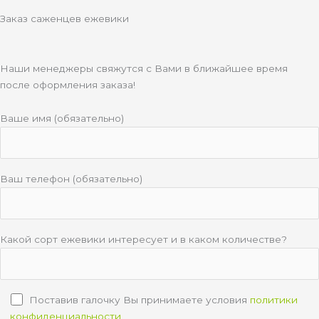
e
a
a
p
Заказ саженцев ежевики
s
m
p
s
n
Наши менеджеры свяжутся с Вами в ближайшее время
i
после оформления заказа!
k
i
Ваше имя (обязательно)
Ваш телефон (обязательно)
Какой сорт ежевики интересует и в каком количестве?
Поставив галочку Вы принимаете условия
политики
конфиденциальности