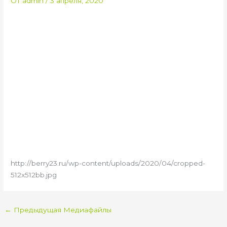
От
admin
/
3 апреля, 2020
http://berry23.ru/wp-content/uploads/2020/04/cropped-
512x512bb.jpg
←
Предыдущая Медиафайлы