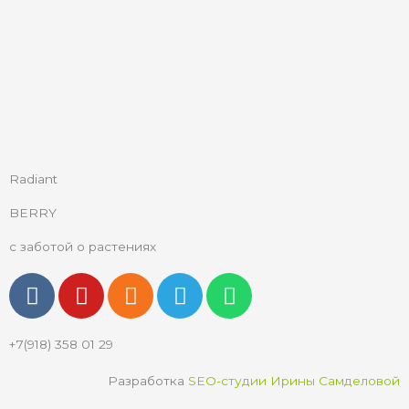
Radiant
BERRY
с заботой о растениях
V
Y
O
T
W
k
o
d
e
h
u
n
l
a
+7(918) 358 01 29
t
o
e
t
u
k
g
s
Разработка
SEO-студии Ирины Самделовой
b
l
r
a