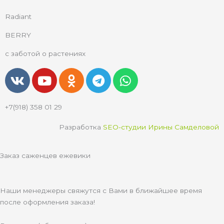
Radiant
BERRY
с заботой о растениях
V
Y
O
T
W
k
o
d
e
h
u
n
l
a
+7(918) 358 01 29
t
o
e
t
u
k
g
s
Разработка
SEO-студии Ирины Самделовой
b
l
r
a
e
a
a
p
Заказ саженцев ежевики
s
m
p
s
n
Наши менеджеры свяжутся с Вами в ближайшее время
i
после оформления заказа!
k
i