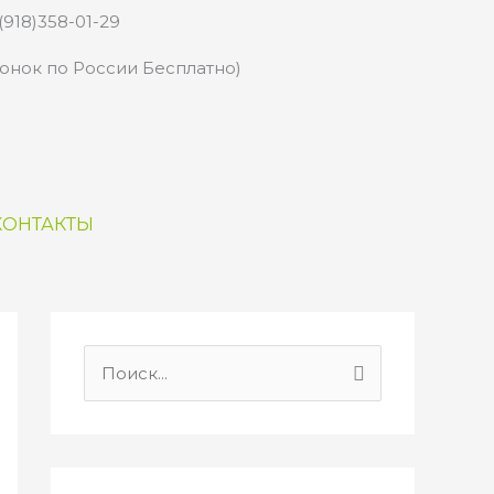
(918)358-01-29
вонок по России Бесплатно)
КОНТАКТЫ
П
о
и
с