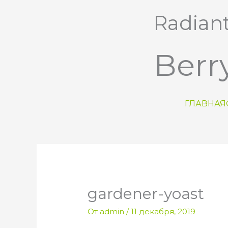
Перейти
Radian
к
содержимому
Berr
ГЛАВНАЯ
gardener-yoast
От
admin
/
11 декабря, 2019