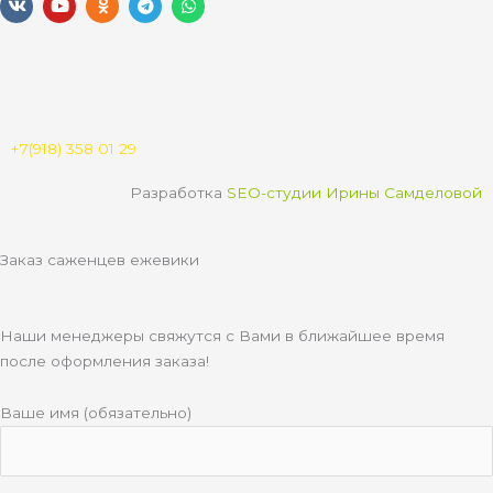
k
o
d
e
h
u
n
l
a
t
o
e
t
u
k
g
s
b
l
r
a
e
a
a
p
s
m
p
s
n
+7(918) 358 01 29
i
k
Разработка
SEO-студии Ирины Самделовой
i
Заказ саженцев ежевики
Наши менеджеры свяжутся с Вами в ближайшее время
после оформления заказа!
Ваше имя (обязательно)