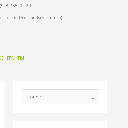
(918)358-01-29
вонок по России Бесплатно)
КОНТАКТЫ
П
о
и
с