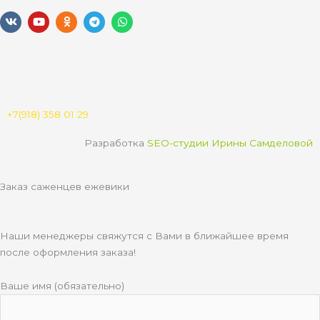
V
Y
O
T
W
k
o
d
e
h
u
n
l
a
t
o
e
t
u
k
g
s
b
l
r
a
e
a
a
p
s
m
p
s
n
+7(918) 358 01 29
i
k
Разработка
SEO-студии Ирины Самделовой
i
Заказ саженцев ежевики
Наши менеджеры свяжутся с Вами в ближайшее время
после оформления заказа!
Ваше имя (обязательно)