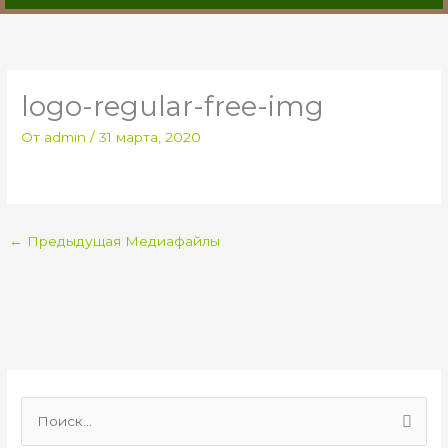
logo-regular-free-img
От
admin
/
31 марта, 2020
←
Предыдущая Медиафайлы
П