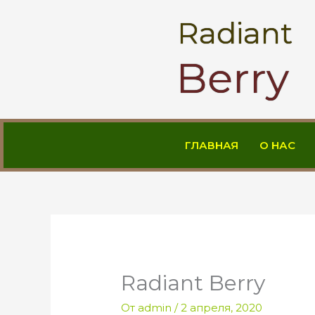
Перейти
Radiant
к
содержимому
Berry
ГЛАВНАЯ
О НАС
Radiant Berry
От
admin
/
2 апреля, 2020