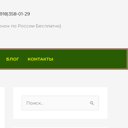
(918)358-01-29
онок по России Бесплатно)
БЛОГ
КОНТАКТЫ
П
о
и