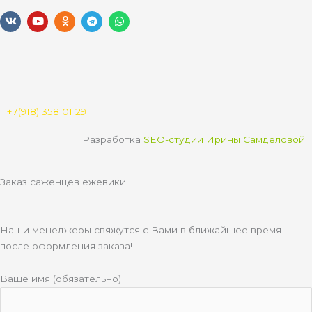
V
Y
O
T
W
k
o
d
e
h
u
n
l
a
t
o
e
t
u
k
g
s
b
l
r
a
e
a
a
p
s
m
p
s
n
+7(918) 358 01 29
i
k
Разработка
SEO-студии Ирины Самделовой
i
Заказ саженцев ежевики
Наши менеджеры свяжутся с Вами в ближайшее время
после оформления заказа!
Ваше имя (обязательно)