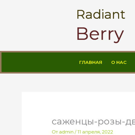
Перейти
Radiant
к
содержимому
Berry
ГЛАВНАЯ
О НАС
саженцы-розы-д
От
admin
/
11 апреля, 2022