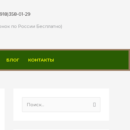
(918)358-01-29
онок по России Бесплатно)
БЛОГ
КОНТАКТЫ
П
о
и