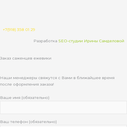
t
o
e
t
u
k
g
s
b
l
r
a
e
a
a
p
s
m
p
s
n
+7(918) 358 01 29
i
k
Разработка
SEO-студии Ирины Самделовой
i
Заказ саженцев ежевики
Наши менеджеры свяжутся с Вами в ближайшее время
после оформления заказа!
Ваше имя (обязательно)
Ваш телефон (обязательно)