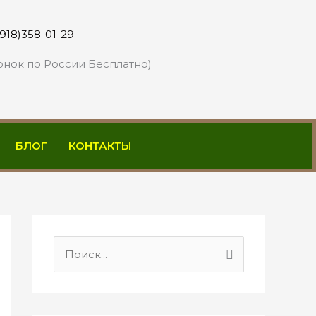
(918)358-01-29
онок по России Бесплатно)
БЛОГ
КОНТАКТЫ
П
о
и