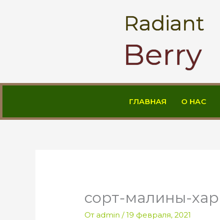
Перейти
Radiant
к
содержимому
Berry
ГЛАВНАЯ
О НАС
сорт-малины-ха
От
admin
/
19 февраля, 2021