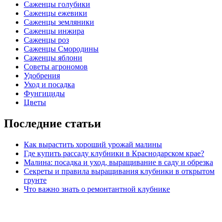
Саженцы голубики
Саженцы ежевики
Саженцы земляники
Саженцы инжира
Саженцы роз
Саженцы Смородины
Саженцы яблони
Советы агрономов
Удобрения
Уход и посадка
Фунгициды
Цветы
Последние статьи
Как вырастить хороший урожай малины
Где купить рассаду клубники в Краснодарском крае?
Малина: посадка и уход, выращивание в саду и обрезка
Секреты и правила выращивания клубники в открытом
грунте
Что важно знать о ремонтантной клубнике